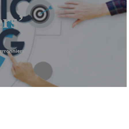
rs’
rronniers’