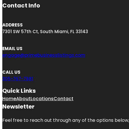
Contact Info
ADDRESS
7301 SW 57th Ct, South Miami, FL 33143
EMAIL US
engage@primebusinesslistings.com
CALL US
305-767-7981
Quick Links
Home
About
Locations
Contact
Newsletter
Feel free to reach out through any of the options below, 